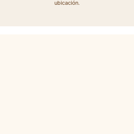
ubicación.
Explora todas las ubicaciones
Estrellas Bakery actualmente opera 9 ubicaciones
activas en Houston y sus alrededores.
VER TODAS LAS UBICACIONES